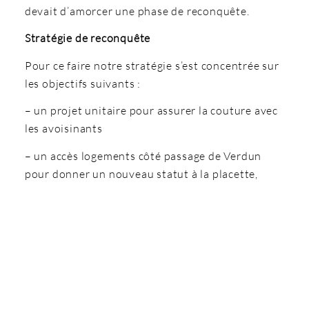
devait d’amorcer une phase de reconquête.
Stratégie de reconquête
Pour ce faire notre stratégie s’est concentrée sur
les objectifs suivants :
– un projet unitaire pour assurer la couture avec
les avoisinants
– un accès logements côté passage de Verdun
pour donner un nouveau statut à la placette,
aujourd’hui vécue comme un délaissé. Cette
décision est également un gage supplémentaire
de sécurité dans le quotidien des résidents,
compte tenu de l’étroitesse des trottoirs sur la
rue de Thionville.
– l’aménagement des locaux d’activités ou
commerces dans les situations les plus