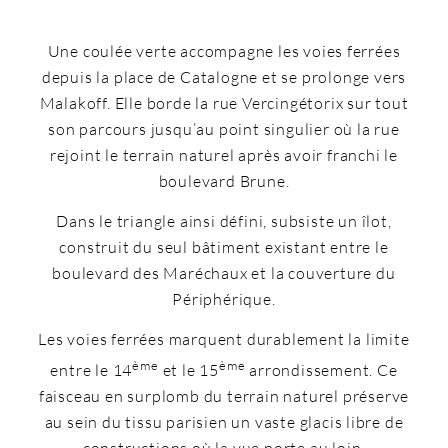
Une coulée verte accompagne les voies ferrées
depuis la place de Catalogne et se prolonge vers
Malakoff. Elle borde la rue Vercingétorix sur tout
son parcours jusqu’au point singulier où la rue
rejoint le terrain naturel après avoir franchi le
boulevard Brune.
Dans le triangle ainsi défini, subsiste un îlot,
construit du seul bâtiment existant entre le
boulevard des Maréchaux et la couverture du
Périphérique.
Les voies ferrées marquent durablement la limite
ème
ème
entre le 14
et le 15
arrondissement. Ce
faisceau en surplomb du terrain naturel préserve
au sein du tissu parisien un vaste glacis libre de
constructions où la vue porte au loin.