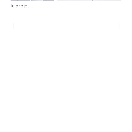
le projet…
Ainsi libérée, la chambre apparait plus
spacieuse…